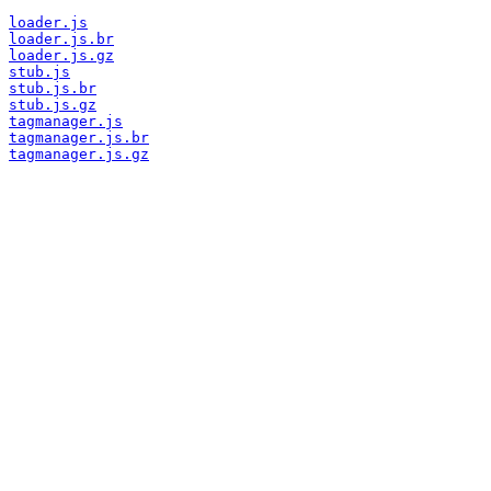
loader.js
loader.js.br
loader.js.gz
stub.js
stub.js.br
stub.js.gz
tagmanager.js
tagmanager.js.br
tagmanager.js.gz