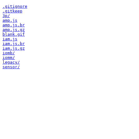
.gitignore
.gitkeep
3p/
amp.js
amp.js.br
amp.js.gz
blank.gif
iam.js
iam.js.br
iam.js.gz
iomb/
iomm/
legacy/
sensor/